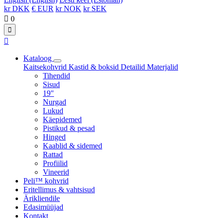
kr DKK
€ EUR
kr NOK
kr SEK

0


Kataloog
Kaitsekohvrid
Kastid & boksid
Detailid
Materjalid
Tihendid
Sisud
19"
Nurgad
Lukud
Käepidemed
Pistikud & pesad
Hinged
Kaablid & sidemed
Rattad
Profiilid
Vineerid
Peli™ kohvrid
Eritellimus & vahtsisud
Ärikliendile
Edasimüüjad
Kontakt