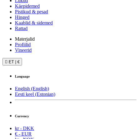
Lukud
Käepidemed
Pistikud & pesad
Hinged
Kaablid & sidemed
Rattad
Materjalid
Profiilid
Vineerid

ET
|
€
Language
English (English)
Eesti keel (Estonian)
Currency
kr - DKK
€ - EUR