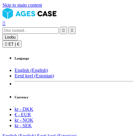
Skip to main content



Loobu

ET
|
€
Language
English (English)
Eesti keel (Estonian)
Currency
kr - DKK
€ - EUR
kr - NOK
kr - SEK
English (English)
Eesti keel (Estonian)