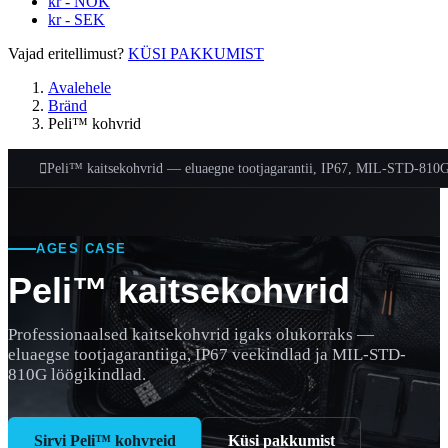
kr - NOK
kr - SEK
Vajad eritellimust?
KÜSI PAKKUMIST
Avalehele
Bränd
Peli™ kohvrid

Peli™ kaitsekohvrid — eluaegne tootjagarantii, IP67, MIL-STD-810
AGES CASE
Peli™ kaitsekohvrid
Professionaalsed kaitsekohvrid igaks olukorraks —
eluaegse tootjagarantiiga, IP67 veekindlad ja MIL-STD-
810G löögikindlad.
Sirvi Peli™ kohvreid
Küsi pakkumist