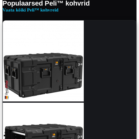
Populaarsed Peli™ kohvrid
Vaata kõiki Peli™ kohvreid