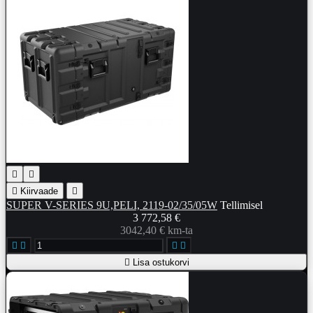



Kiirvaade

SUPER V-SERIES 9U,PELI, 2119-02/35/05W
Tellimisel
3 772,58 €
3042,40 € km-ta





Lisa ostukorvi