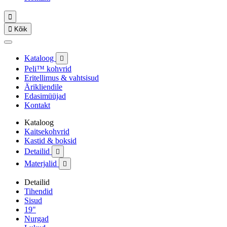


Kõik
Kataloog

Peli™ kohvrid
Eritellimus & vahtsisud
Ärikliendile
Edasimüüjad
Kontakt
Kataloog
Kaitsekohvrid
Kastid & boksid
Detailid

Materjalid

Detailid
Tihendid
Sisud
19"
Nurgad