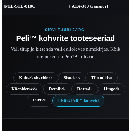
MIL-STD-810G
ATA-300 transport


SIRVI TÜÜBI JÄRGI
Peli™ kohvrite tooteseeriad
Vali tüüp ja kitsenda valik allolevas nimekirjas. Kõik
tulemused on Peli™ kohvrid.
Kaitsekohvrid
Sisud
Tihendid
655
266
60
Käepidemed
Detailid
Rattad
Hinged
4
2
2
1
Lukud
1
Kõik Peli™ kohvrid
