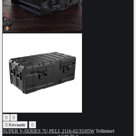



Kiirvaade

SUPER V-SERIES 7U,PELI, 2116-02/35/05W
Tellimisel