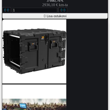
3 640,76 €
2936,10 € km-ta





Lisa ostukorvi