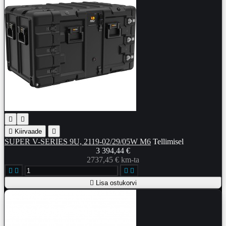



Kiirvaade

SUPER V-SERIES 9U, 2119-02/29/05W M6
Tellimisel
3 394,44 €
2737,45 € km-ta





Lisa ostukorvi