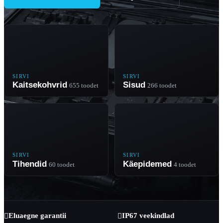
SIRVI
SIRVI
Kaitsekohvrid
Sisud
655 toodet
266 toodet
SIRVI
SIRVI
Tihendid
Käepidemed
60 toodet
4 toodet
Eluaegne garantii
IP67 veekindlad

