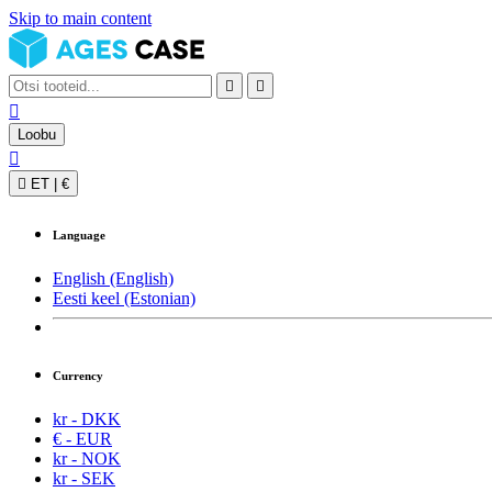
Skip to main content



Loobu


ET
|
€
Language
English (English)
Eesti keel (Estonian)
Currency
kr - DKK
€ - EUR
kr - NOK
kr - SEK