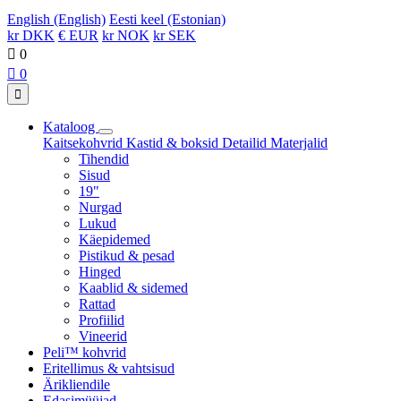
English (English)
Eesti keel (Estonian)
kr DKK
€ EUR
kr NOK
kr SEK

0

0

Kataloog
Kaitsekohvrid
Kastid & boksid
Detailid
Materjalid
Tihendid
Sisud
19"
Nurgad
Lukud
Käepidemed
Pistikud & pesad
Hinged
Kaablid & sidemed
Rattad
Profiilid
Vineerid
Peli™ kohvrid
Eritellimus & vahtsisud
Ärikliendile
Edasimüüjad