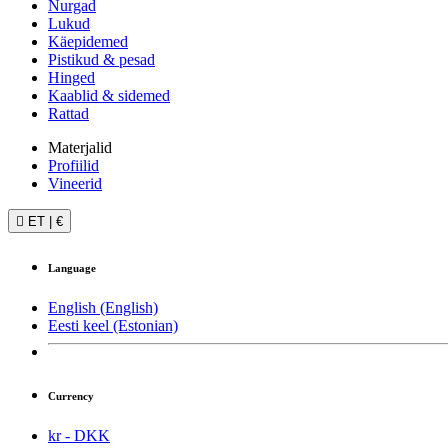
Nurgad
Lukud
Käepidemed
Pistikud & pesad
Hinged
Kaablid & sidemed
Rattad
Materjalid
Profiilid
Vineerid

ET
|
€
Language
English (English)
Eesti keel (Estonian)
Currency
kr - DKK