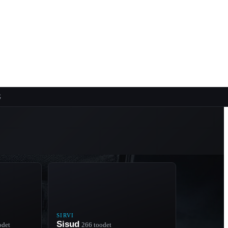
G
SIRVI
Sisud
odet
266 toodet