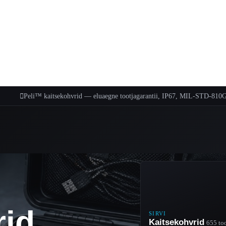

Peli™ kaitsekohvrid — eluaegne tootjagarantii, IP67, MIL-STD-810
rid
SIRVI
Kaitsekohvrid
655 to