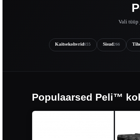
P
Vali tüüp
Kaitsekohvrid
Sisud
Tih
655
266
Populaarsed Peli™ ko