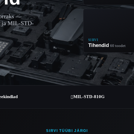
korraks —
ad ja MIL-STD-
SIRVI
Tihendid
60 toodet
eekindlad
MIL-STD-810G

SIRVI TÜÜBI JÄRGI