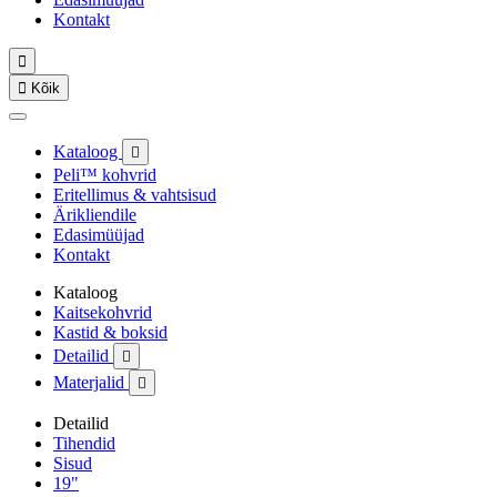
Kontakt


Kõik
Kataloog

Peli™ kohvrid
Eritellimus & vahtsisud
Ärikliendile
Edasimüüjad
Kontakt
Kataloog
Kaitsekohvrid
Kastid & boksid
Detailid

Materjalid

Detailid
Tihendid
Sisud
19"