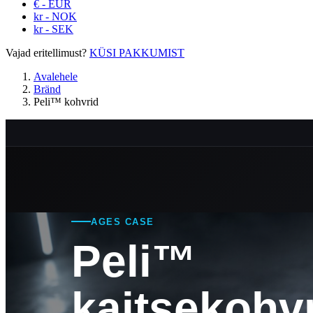
€ - EUR
kr - NOK
kr - SEK
Vajad eritellimust?
KÜSI PAKKUMIST
Avalehele
Bränd
Peli™ kohvrid
AGES CASE
Peli™
kaitsekohv