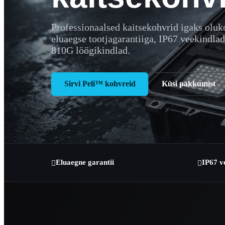
Professionaalsed kaitsekohvrid igaks olu
eluaegse tootjagarantiiga, IP67 veekindl
810G löögikindlad.
Sirvi Peli™ kohvreid
Küsi pakkumist
Eluaegne garantii
IP67 v

