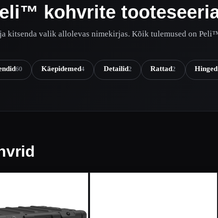
eli™ kohvrite tooteseeri
 ja kitsenda valik allolevas nimekirjas. Kõik tulemused on Peli
endid
Käepidemed
Detailid
Rattad
Hinged
60
4
2
2
hvrid